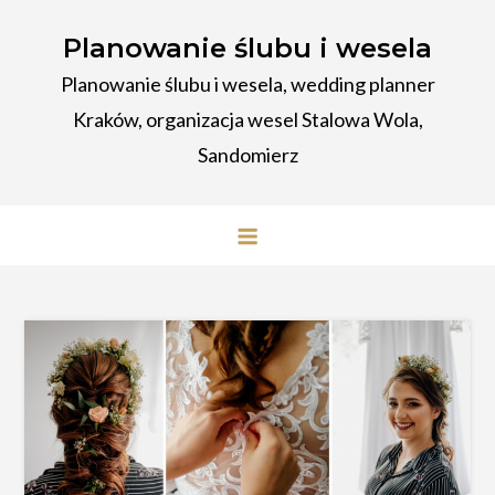
Przejdź
Planowanie ślubu i wesela
do
treści
Planowanie ślubu i wesela, wedding planner
Kraków, organizacja wesel Stalowa Wola,
Sandomierz