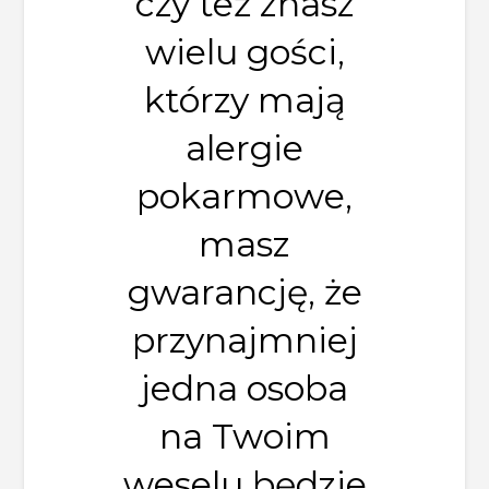
czy też znasz
wielu gości,
którzy mają
alergie
pokarmowe,
masz
gwarancję, że
przynajmniej
jedna osoba
na Twoim
weselu będzie