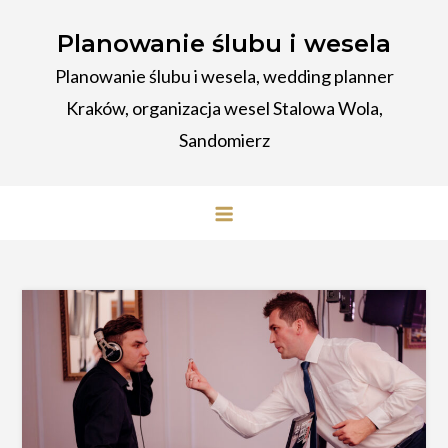
Przejdź
Planowanie ślubu i wesela
do
treści
Planowanie ślubu i wesela, wedding planner
Kraków, organizacja wesel Stalowa Wola,
Sandomierz