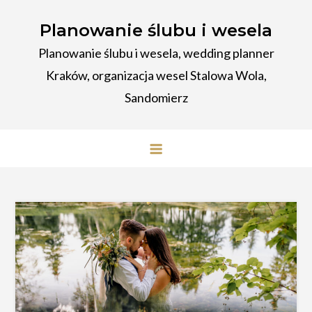
Przejdź
Planowanie ślubu i wesela
do
treści
Planowanie ślubu i wesela, wedding planner
Kraków, organizacja wesel Stalowa Wola,
Sandomierz