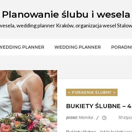
Planowanie ślubu i wesela
 wesela, wedding planner Kraków, organizacja wesel Stalo
WEDDING PLANNER
WEDDING PLANNER
PORADNI
BUKIETY ŚLUBNE – 4
przez:
Monika
Bukiety ślubne – jakie kwiaty wy