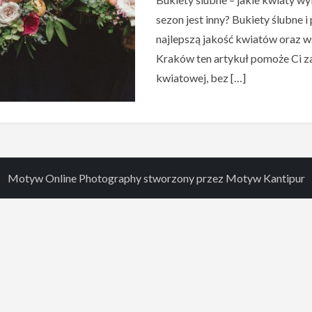
sezon jest inny? Bukiety ślubne
najlepszą jakość kwiatów oraz 
Kraków ten artykuł pomoże Ci za
kwiatowej, bez […]
Motyw Online Photography stworzony przez
Motyw Kantipur