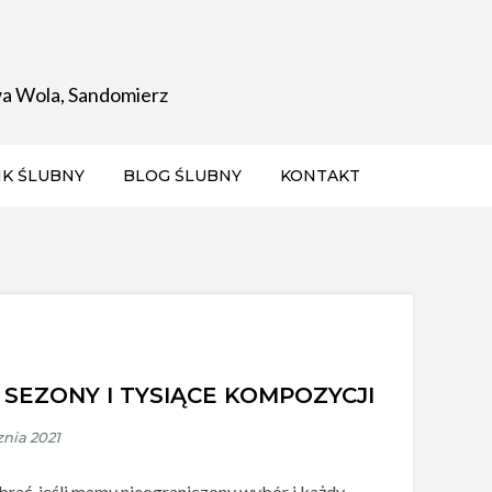
wa Wola, Sandomierz
K ŚLUBNY
BLOG ŚLUBNY
KONTAKT
 SEZONY I TYSIĄCE KOMPOZYCJI
brać, jeśli mamy nieograniczony wybór i każdy